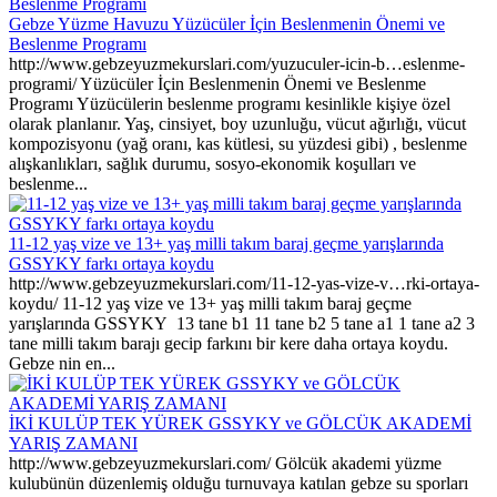
Gebze Yüzme Havuzu Yüzücüler İçin Beslenmenin Önemi ve
Beslenme Programı
http://www.gebzeyuzmekurslari.com/yuzuculer-icin-b…eslenme-
programi/ Yüzücüler İçin Beslenmenin Önemi ve Beslenme
Programı Yüzücülerin beslenme programı kesinlikle kişiye özel
olarak planlanır. Yaş, cinsiyet, boy uzunluğu, vücut ağırlığı, vücut
kompozisyonu (yağ oranı, kas kütlesi, su yüzdesi gibi) , beslenme
alışkanlıkları, sağlık durumu, sosyo-ekonomik koşulları ve
beslenme...
11-12 yaş vize ve 13+ yaş milli takım baraj geçme yarışlarında
GSSYKY farkı ortaya koydu
http://www.gebzeyuzmekurslari.com/11-12-yas-vize-v…rki-ortaya-
koydu/ 11-12 yaş vize ve 13+ yaş milli takım baraj geçme
yarışlarında GSSYKY 13 tane b1 11 tane b2 5 tane a1 1 tane a2 3
tane milli takım barajı gecip farkını bir kere daha ortaya koydu.
Gebze nin en...
İKİ KULÜP TEK YÜREK GSSYKY ve GÖLCÜK AKADEMİ
YARIŞ ZAMANI
http://www.gebzeyuzmekurslari.com/ Gölcük akademi yüzme
kulubünün düzenlemiş olduğu turnuvaya katılan gebze su sporları