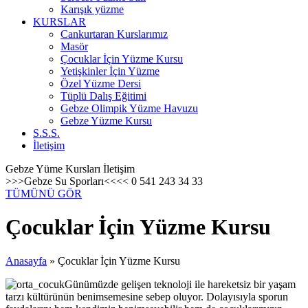
Karışık yüzme
KURSLAR
Cankurtaran Kurslarımız
Masör
Çocuklar İçin Yüzme Kursu
Yetişkinler İçin Yüzme
Özel Yüzme Dersi
Tüplü Dalış Eğitimi
Gebze Olimpik Yüzme Havuzu
Gebze Yüzme Kursu
S.S.S.
İletişim
Gebze Yüme Kursları İletişim
>>>Gebze Su Sporları<<<< 0 541 243 34 33
TÜMÜNÜ GÖR
Çocuklar İçin Yüzme Kursu
Anasayfa
»
Çocuklar İçin Yüzme Kursu
Günümüzde gelişen teknoloji ile hareketsiz bir yaşam
tarzı kültürünün benimsemesine sebep oluyor. Dolayısıyla sporun