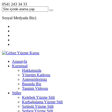
0541 243 34 33
Sosyal Medyada Biz
}
Anasayfa
Kurumsal
Hakkımızda
Yönetim Kadrosu
Antrenörlerimiz
Basında Biz
Tanıtım Videosu
Stiller
Kelebek Yüzme Stili
Kurbağalama Yüzme Stili
Sırtüstü Yüzme Stili
Serbest Yüzme Stili