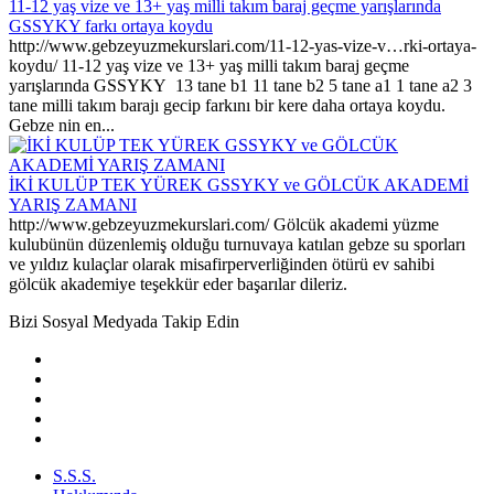
11-12 yaş vize ve 13+ yaş milli takım baraj geçme yarışlarında
GSSYKY farkı ortaya koydu
http://www.gebzeyuzmekurslari.com/11-12-yas-vize-v…rki-ortaya-
koydu/ 11-12 yaş vize ve 13+ yaş milli takım baraj geçme
yarışlarında GSSYKY 13 tane b1 11 tane b2 5 tane a1 1 tane a2 3
tane milli takım barajı gecip farkını bir kere daha ortaya koydu.
Gebze nin en...
İKİ KULÜP TEK YÜREK GSSYKY ve GÖLCÜK AKADEMİ
YARIŞ ZAMANI
http://www.gebzeyuzmekurslari.com/ Gölcük akademi yüzme
kulubünün düzenlemiş olduğu turnuvaya katılan gebze su sporları
ve yıldız kulaçlar olarak misafirperverliğinden ötürü ev sahibi
gölcük akademiye teşekkür eder başarılar dileriz.
Bizi Sosyal Medyada Takip Edin
S.S.S.