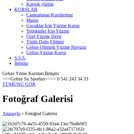
Karışık yüzme
KURSLAR
Cankurtaran Kurslarımız
Masör
Çocuklar İçin Yüzme Kursu
Yetişkinler İçin Yüzme
Özel Yüzme Dersi
Tüplü Dalış Eğitimi
Gebze Olimpik Yüzme Havuzu
Gebze Yüzme Kursu
S.S.S.
İletişim
Gebze Yüme Kursları İletişim
>>>Gebze Su Sporları<<<< 0 541 243 34 33
TÜMÜNÜ GÖR
Fotoğraf Galerisi
Anasayfa
»
Fotoğraf Galerisi