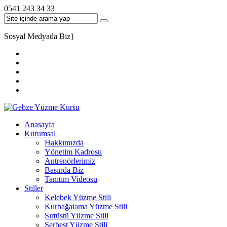
0541 243 34 33
Sosyal Medyada Biz
}
Anasayfa
Kurumsal
Hakkımızda
Yönetim Kadrosu
Antrenörlerimiz
Basında Biz
Tanıtım Videosu
Stiller
Kelebek Yüzme Stili
Kurbağalama Yüzme Stili
Sırtüstü Yüzme Stili
Serbest Yüzme Stili