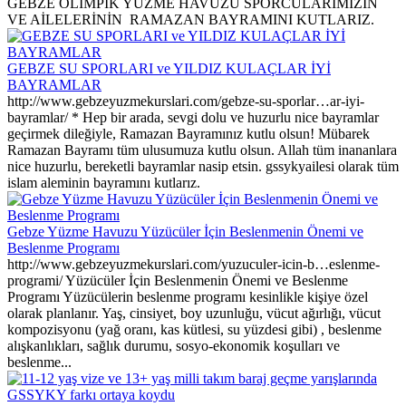
GEBZE OLİMPİK YÜZME HAVUZU SPORCULARIMIZIN
VE AİLELERİNİN RAMAZAN BAYRAMINI KUTLARIZ.
GEBZE SU SPORLARI ve YILDIZ KULAÇLAR İYİ
BAYRAMLAR
http://www.gebzeyuzmekurslari.com/gebze-su-sporlar…ar-iyi-
bayramlar/ * Hep bir arada, sevgi dolu ve huzurlu nice bayramlar
geçirmek dileğiyle, Ramazan Bayramınız kutlu olsun! Mübarek
Ramazan Bayramı tüm ulusumuza kutlu olsun. Allah tüm inananlara
nice huzurlu, bereketli bayramlar nasip etsin. gssykyailesi olarak tüm
islam aleminin bayramını kutlarız.
Gebze Yüzme Havuzu Yüzücüler İçin Beslenmenin Önemi ve
Beslenme Programı
http://www.gebzeyuzmekurslari.com/yuzuculer-icin-b…eslenme-
programi/ Yüzücüler İçin Beslenmenin Önemi ve Beslenme
Programı Yüzücülerin beslenme programı kesinlikle kişiye özel
olarak planlanır. Yaş, cinsiyet, boy uzunluğu, vücut ağırlığı, vücut
kompozisyonu (yağ oranı, kas kütlesi, su yüzdesi gibi) , beslenme
alışkanlıkları, sağlık durumu, sosyo-ekonomik koşulları ve
beslenme...